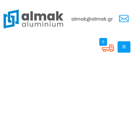
almak@almak.gr
0