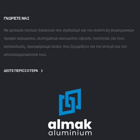
ΓΝΩΡΙΣΤΕ ΜΑΣ
Με εμπειρία πολλών δεκαετιών στο σχεδιασμό και την ανάπτυξη βιομηχανικών
προφίλ αλουμινίου, συστημάτων αλουμινίου υψηλής ποιότητας για τους
καταναλωτές, προσφέρουμε λύσεις που ξεχωρίζουν για την αντοχή και την
αποτελεσματικότητά τους.
ΔΕΙΤΕ ΠΕΡΙΣΣΟΤΕΡΑ