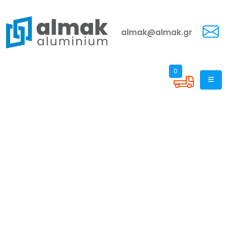
almak@almak.gr
0