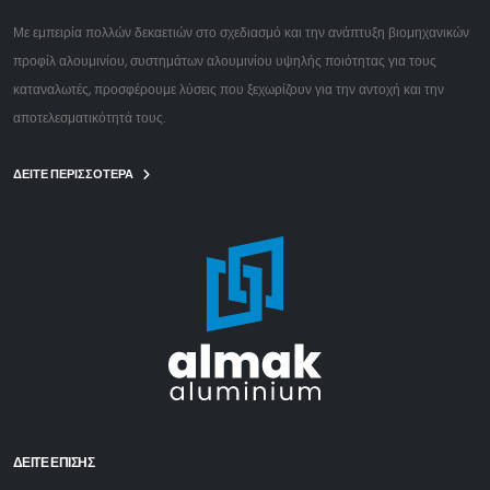
Με εμπειρία πολλών δεκαετιών στο σχεδιασμό και την ανάπτυξη βιομηχανικών
προφίλ αλουμινίου, συστημάτων αλουμινίου υψηλής ποιότητας για τους
καταναλωτές, προσφέρουμε λύσεις που ξεχωρίζουν για την αντοχή και την
αποτελεσματικότητά τους.
ΔΕΙΤΕ ΠΕΡΙΣΣΟΤΕΡΑ
ΔΕΊΤΕ ΕΠΙΣΗΣ