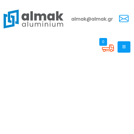
almak@almak.gr
0