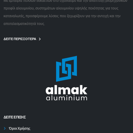
Με εμπειρία πολλών δεκαετιών στο σχεδιασμό και την ανάπτυξη βιομηχανικών
προφίλ αλουμινίου, συστημάτων αλουμινίου υψηλής ποιότητας για τους
καταναλωτές, προσφέρουμε λύσεις που ξεχωρίζουν για την αντοχή και την
αποτελεσματικότητά τους.
ΔΕΙΤΕ ΠΕΡΙΣΣΟΤΕΡΑ
ΔΕΊΤΕ ΕΠΙΣΗΣ
Όροι Χρήσης