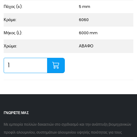
Πάχος (s):
5 mm
Κράμα:
6060
Μήκος (L):
6000 mm
Χρώμα:
ΑΒΑΦΟ
ΓΝΩΡΙΣΤΕ ΜΑΣ
Με εμπειρία πολλών δεκαετιών στο σχεδιασμό και την ανάπτυξη βιομηχανικών
προφίλ αλουμινίου, συστημάτων αλουμινίου υψηλής ποιότητας για τους