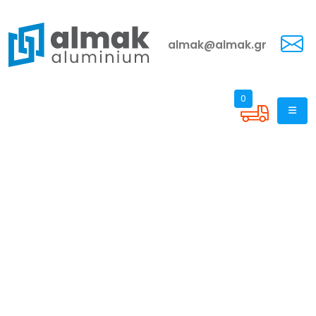
almak@almak.gr
0