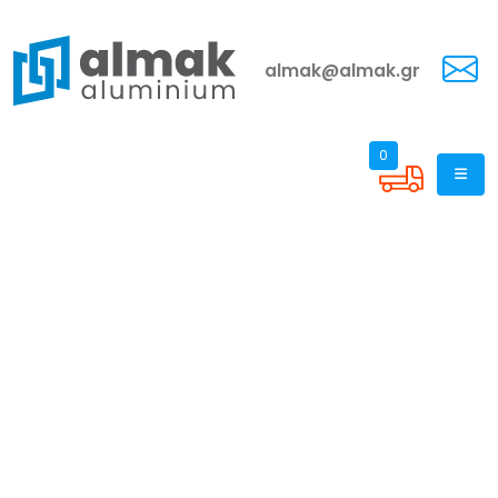
almak@almak.gr
0