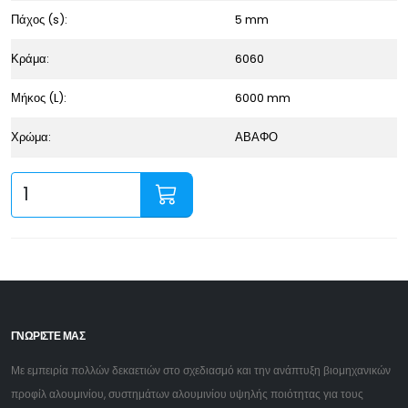
Πάχος (s):
5 mm
Κράμα:
6060
Μήκος (L):
6000 mm
Χρώμα:
ΑΒΑΦΟ
ΓΝΩΡΙΣΤΕ ΜΑΣ
Με εμπειρία πολλών δεκαετιών στο σχεδιασμό και την ανάπτυξη βιομηχανικών
προφίλ αλουμινίου, συστημάτων αλουμινίου υψηλής ποιότητας για τους