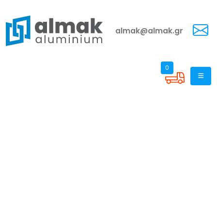
almak@almak.gr
0