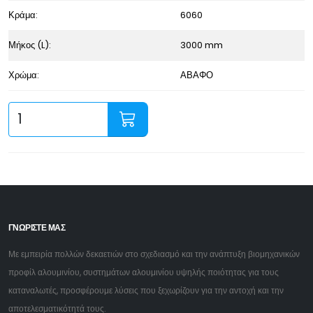
Κράμα:
6060
Μήκος (L):
3000 mm
Χρώμα:
ΑΒΑΦΟ
ΓΝΩΡΙΣΤΕ ΜΑΣ
Με εμπειρία πολλών δεκαετιών στο σχεδιασμό και την ανάπτυξη βιομηχανικών
προφίλ αλουμινίου, συστημάτων αλουμινίου υψηλής ποιότητας για τους
καταναλωτές, προσφέρουμε λύσεις που ξεχωρίζουν για την αντοχή και την
αποτελεσματικότητά τους.