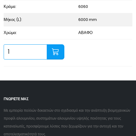
Κράμα:
6060
Μήκος (L):
6000 mm
Χρώμα:
ΑΒΑΦΟ
ΓΝΩΡΙΣΤΕ ΜΑΣ
Με εμπειρία πολλών δεκαετιών στο σχεδιασμό και την ανάπτυξη βιομηχανικών
προφίλ αλουμινίου, συστημάτων αλουμινίου υψηλής ποιότητας για τους
καταναλωτές, προσφέρουμε λύσεις που ξεχωρίζουν για την αντοχή και την
αποτελεσματικότητά τους.