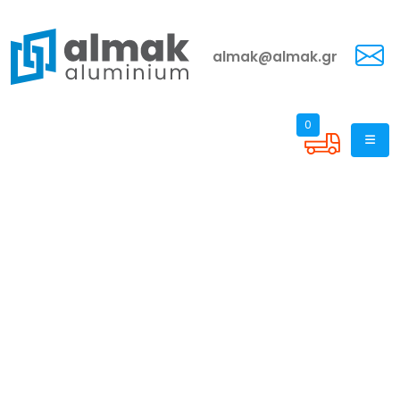
almak@almak.gr
0