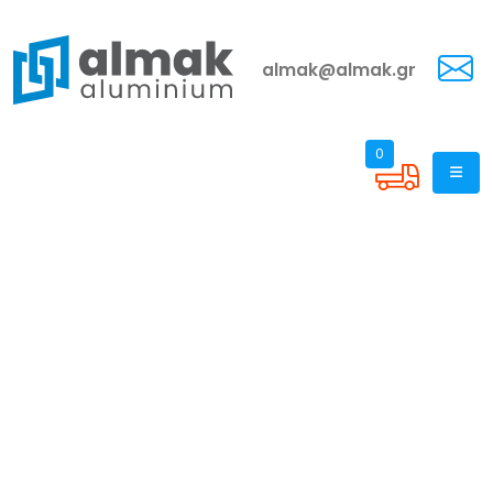
almak@almak.gr
0