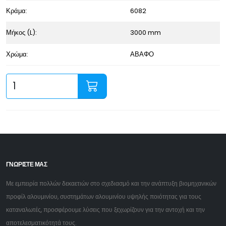
Κράμα:
6082
Μήκος (L):
3000 mm
Χρώμα:
ΑΒΑΦΟ
ΓΝΩΡΙΣΤΕ ΜΑΣ
Με εμπειρία πολλών δεκαετιών στο σχεδιασμό και την ανάπτυξη βιομηχανικών
προφίλ αλουμινίου, συστημάτων αλουμινίου υψηλής ποιότητας για τους
καταναλωτές, προσφέρουμε λύσεις που ξεχωρίζουν για την αντοχή και την
αποτελεσματικότητά τους.