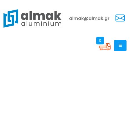
almak@almak.gr
0