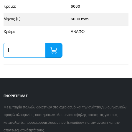
Κράμα:
6060
Μήκος (L):
6000 mm
Χρώμα:
ΑΒΑΦΟ
ΓΝΩΡΙΣΤΕ ΜΑΣ
Με εμπειρία πολλών δεκαετιών στο σχεδιασμό και την ανάπτυξη βιομηχανικών
προφίλ αλουμινίου, συστημάτων αλουμινίου υψηλής ποιότητας για τους
καταναλωτές, προσφέρουμε λύσεις που ξεχωρίζουν για την αντοχή και την
αποτελεσματικότητά τους.