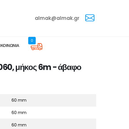
almak@almak.gr
0
ΙΚΟΙΝΩΝΙΑ
060, μήκος 6m - άβαφο
60 mm
60 mm
60 mm