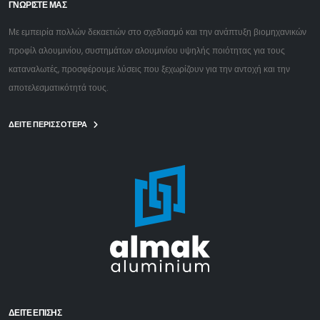
ΓΝΩΡΙΣΤΕ ΜΑΣ
Με εμπειρία πολλών δεκαετιών στο σχεδιασμό και την ανάπτυξη βιομηχανικών
προφίλ αλουμινίου, συστημάτων αλουμινίου υψηλής ποιότητας για τους
καταναλωτές, προσφέρουμε λύσεις που ξεχωρίζουν για την αντοχή και την
αποτελεσματικότητά τους.
ΔΕΙΤΕ ΠΕΡΙΣΣΟΤΕΡΑ
ΔΕΊΤΕ ΕΠΙΣΗΣ