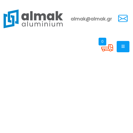
almak@almak.gr
0