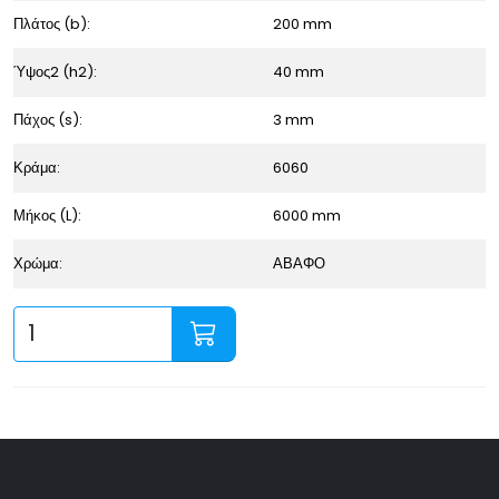
Πλάτος (b):
200 mm
Ύψος2 (h2):
40 mm
Πάχος (s):
3 mm
Κράμα:
6060
Μήκος (L):
6000 mm
Χρώμα:
ΑΒΑΦΟ