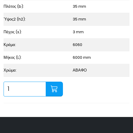
Πλάτος (b):
35 mm
Ύψος2 (h2):
35 mm
Πάχος (s):
3 mm
Κράμα:
6060
Μήκος (L):
6000 mm
Χρώμα:
ΑΒΑΦΟ