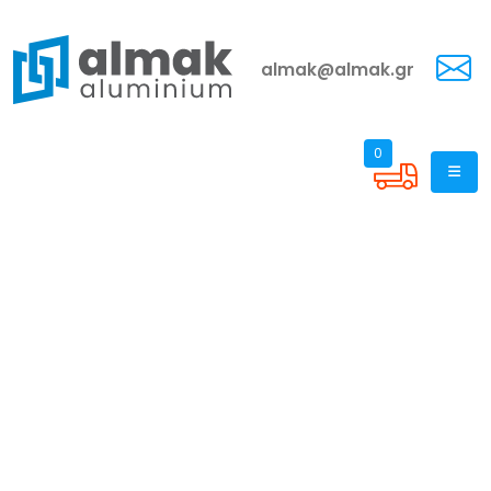
almak@almak.gr
0