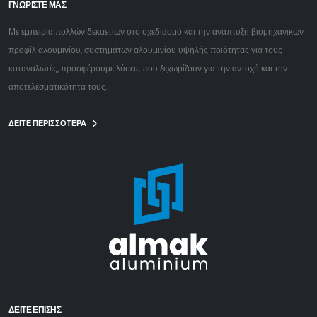
ΓΝΩΡΙΣΤΕ ΜΑΣ
Με εμπειρία πολλών δεκαετιών στο σχεδιασμό και την ανάπτυξη βιομηχανικών
προφίλ αλουμινίου, συστημάτων αλουμινίου υψηλής ποιότητας για τους
καταναλωτές, προσφέρουμε λύσεις που ξεχωρίζουν για την αντοχή και την
αποτελεσματικότητά τους.
ΔΕΙΤΕ ΠΕΡΙΣΣΟΤΕΡΑ
ΔΕΊΤΕ ΕΠΙΣΗΣ