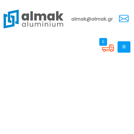
almak@almak.gr
0