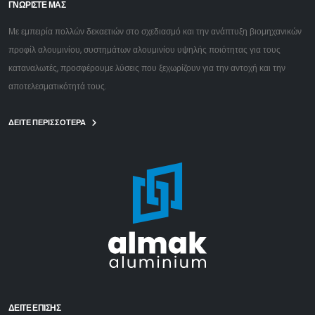
ΓΝΩΡΙΣΤΕ ΜΑΣ
Με εμπειρία πολλών δεκαετιών στο σχεδιασμό και την ανάπτυξη βιομηχανικών
προφίλ αλουμινίου, συστημάτων αλουμινίου υψηλής ποιότητας για τους
καταναλωτές, προσφέρουμε λύσεις που ξεχωρίζουν για την αντοχή και την
αποτελεσματικότητά τους.
ΔΕΙΤΕ ΠΕΡΙΣΣΟΤΕΡΑ
ΔΕΊΤΕ ΕΠΙΣΗΣ