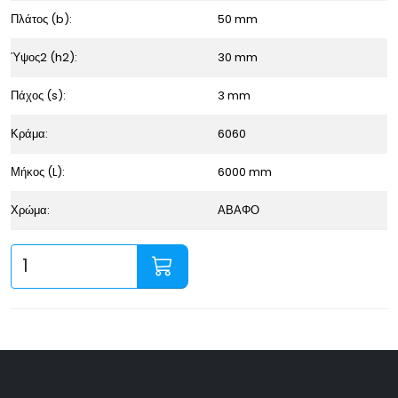
Πλάτος (b):
50 mm
Ύψος2 (h2):
30 mm
Πάχος (s):
3 mm
Κράμα:
6060
Μήκος (L):
6000 mm
Χρώμα:
ΑΒΑΦΟ