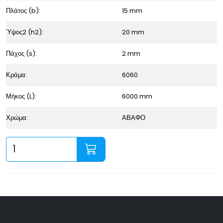
Πλάτος (b):
15 mm
Ύψος2 (h2):
20 mm
Πάχος (s):
2 mm
Κράμα:
6060
Μήκος (L):
6000 mm
Χρώμα:
ΑΒΑΦΟ