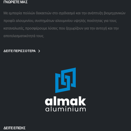
ΓΝΩΡΙΣΤΕ ΜΑΣ
Με εμπειρία πολλών δεκαετιών στο σχεδιασμό και την ανάπτυξη βιομηχανικών
προφίλ αλουμινίου, συστημάτων αλουμινίου υψηλής ποιότητας για τους
καταναλωτές, προσφέρουμε λύσεις που ξεχωρίζουν για την αντοχή και την
αποτελεσματικότητά τους.
ΔΕΙΤΕ ΠΕΡΙΣΣΟΤΕΡΑ
ΔΕΊΤΕ ΕΠΙΣΗΣ