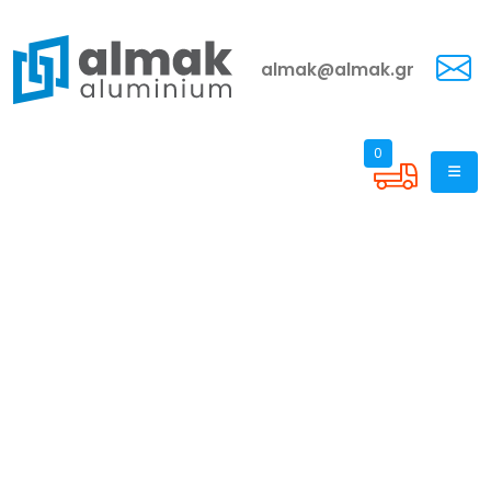
almak@almak.gr
0