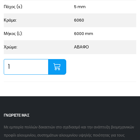
Πάχος (s):
5 mm
Κράμα:
6060
Μήκος (L):
6000 mm
Χρώμα:
ΑΒΑΦΟ
ΓΝΩΡΙΣΤΕ ΜΑΣ
Με εμπειρία πολλών δεκαετιών στο σχεδιασμό και την ανάπτυξη βιομηχανικών
προφίλ αλουμινίου, συστημάτων αλουμινίου υψηλής ποιότητας για τους