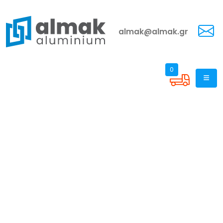
almak@almak.gr
0