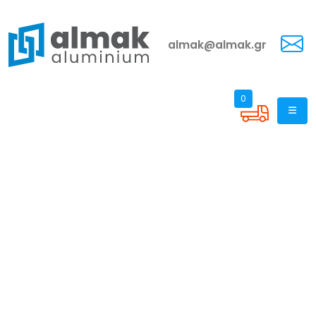
almak@almak.gr
0