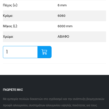
Πάχος (s):
6 mm
Κράμα:
6060
Μήκος (L):
6000 mm
Χρώμα:
ΑΒΑΦΟ
ΓΝΩΡΙΣΤΕ ΜΑΣ
Με εμπειρία πολλών δεκαετιών στο σχεδιασμό και την ανάπτυξη βιομηχανικών
προφίλ αλουμινίου, συστημάτων αλουμινίου υψηλής ποιότητας για τους