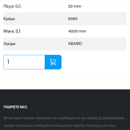
Πάχος (s):
20 mm
Κράμα:
6060
Μήκος (L):
4000 mm
Χρώμα:
ΑΒΑΦΟ
ΓΝΩΡΙΣΤΕ ΜΑΣ
Με εμπειρία πολλών δεκαετιών στο σχεδιασμό και την ανάπτυξη βιομηχανικών
προφίλ αλουμινίου, συστημάτων αλουμινίου υψηλής ποιότητας για τους