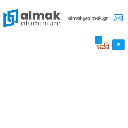
almak@almak.gr
0