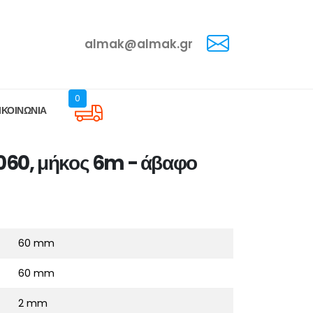
almak@almak.gr
0
ΙΚΟΙΝΩΝΙΑ
060, μήκος 6m - άβαφο
60 mm
60 mm
2 mm