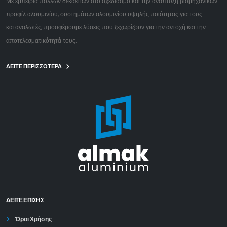
Με εμπειρία πολλών δεκαετιών στο σχεδιασμό και την ανάπτυξη βιομηχανικών
προφίλ αλουμινίου, συστημάτων αλουμινίου υψηλής ποιότητας για τους
καταναλωτές, προσφέρουμε λύσεις που ξεχωρίζουν για την αντοχή και την
αποτελεσματικότητά τους.
ΔΕΙΤΕ ΠΕΡΙΣΣΟΤΕΡΑ
ΔΕΊΤΕ ΕΠΙΣΗΣ
Όροι Χρήσης