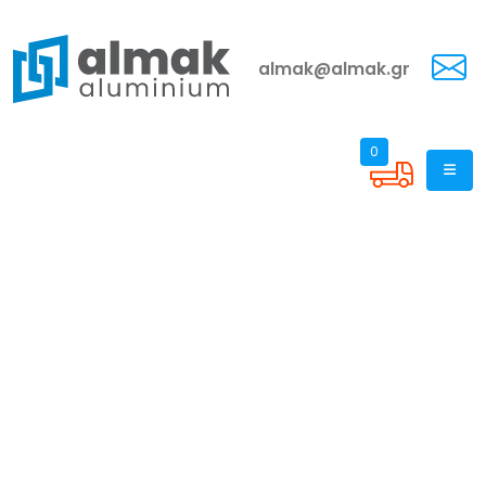
almak@almak.gr
0