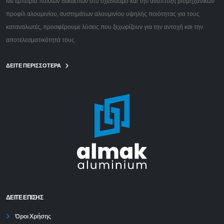
Με εμπειρία πολλών δεκαετιών στο σχεδιασμό και την ανάπτυξη βιομηχανικών
προφίλ αλουμινίου, συστημάτων αλουμινίου υψηλής ποιότητας για τους
καταναλωτές, προσφέρουμε λύσεις που ξεχωρίζουν για την αντοχή και την
αποτελεσματικότητά τους.
ΔΕΙΤΕ ΠΕΡΙΣΣΟΤΕΡΑ
ΔΕΊΤΕ ΕΠΙΣΗΣ
Όροι Χρήσης