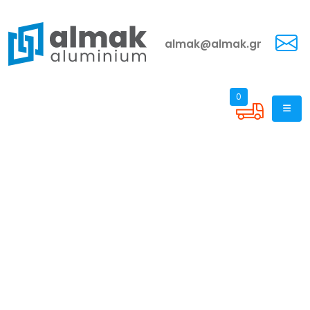
almak@almak.gr
0