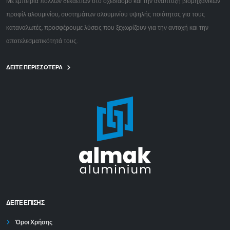
Με εμπειρία πολλών δεκαετιών στο σχεδιασμό και την ανάπτυξη βιομηχανικών
προφίλ αλουμινίου, συστημάτων αλουμινίου υψηλής ποιότητας για τους
καταναλωτές, προσφέρουμε λύσεις που ξεχωρίζουν για την αντοχή και την
αποτελεσματικότητά τους.
ΔΕΙΤΕ ΠΕΡΙΣΣΟΤΕΡΑ
ΔΕΊΤΕ ΕΠΙΣΗΣ
Όροι Χρήσης