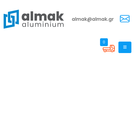
almak@almak.gr
0