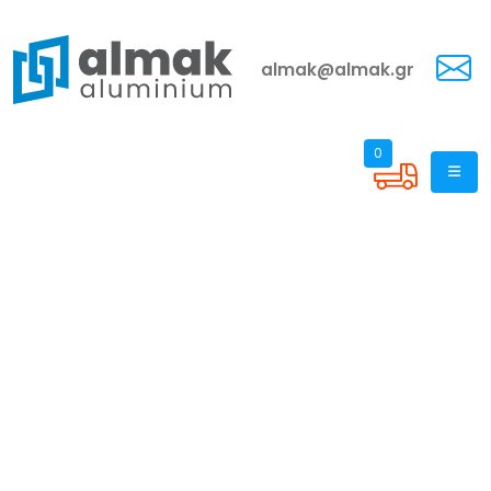
almak@almak.gr
0