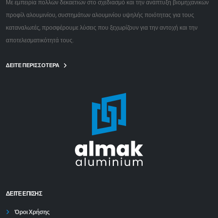
Με εμπειρία πολλών δεκαετιών στο σχεδιασμό και την ανάπτυξη βιομηχανικών
προφίλ αλουμινίου, συστημάτων αλουμινίου υψηλής ποιότητας για τους
καταναλωτές, προσφέρουμε λύσεις που ξεχωρίζουν για την αντοχή και την
αποτελεσματικότητά τους.
ΔΕΙΤΕ ΠΕΡΙΣΣΟΤΕΡΑ
ΔΕΊΤΕ ΕΠΙΣΗΣ
Όροι Χρήσης