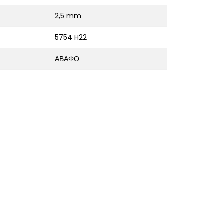
2,5 mm
5754 H22
ΑΒΑΦΟ