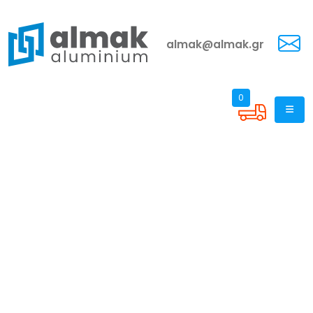
almak@almak.gr
0