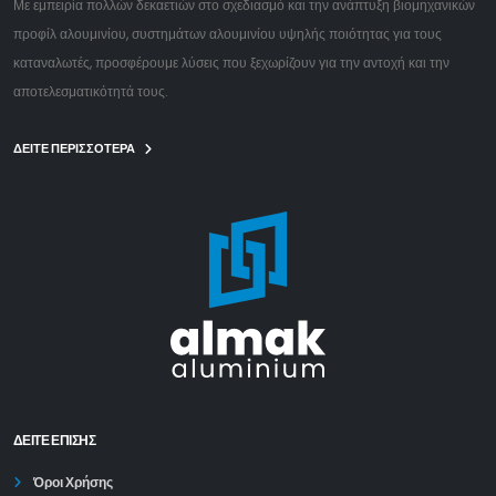
Με εμπειρία πολλών δεκαετιών στο σχεδιασμό και την ανάπτυξη βιομηχανικών
προφίλ αλουμινίου, συστημάτων αλουμινίου υψηλής ποιότητας για τους
καταναλωτές, προσφέρουμε λύσεις που ξεχωρίζουν για την αντοχή και την
αποτελεσματικότητά τους.
ΔΕΙΤΕ ΠΕΡΙΣΣΟΤΕΡΑ
ΔΕΊΤΕ ΕΠΙΣΗΣ
Όροι Χρήσης