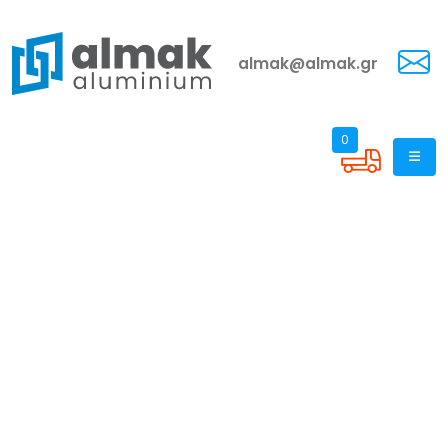
almak@almak.gr
0