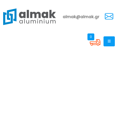
almak@almak.gr
0