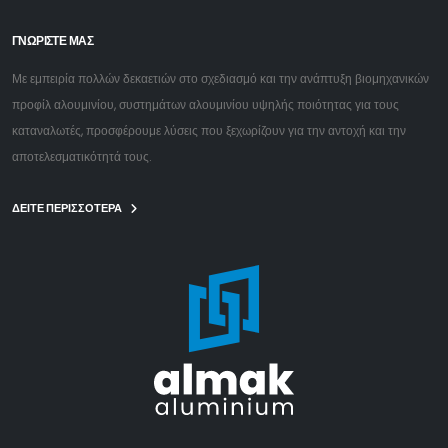
ΓΝΩΡΙΣΤΕ ΜΑΣ
Με εμπειρία πολλών δεκαετιών στο σχεδιασμό και την ανάπτυξη βιομηχανικών
προφίλ αλουμινίου, συστημάτων αλουμινίου υψηλής ποιότητας για τους
καταναλωτές, προσφέρουμε λύσεις που ξεχωρίζουν για την αντοχή και την
αποτελεσματικότητά τους.
ΔΕΙΤΕ ΠΕΡΙΣΣΟΤΕΡΑ