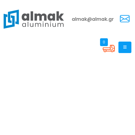
almak@almak.gr
0