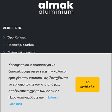
ΔΕΊΤΕ ΕΠΙΣΗΣ
Όροι Χρήσης
Πολιτική Cookies
Πολιτική Απορρήτου
Χρησιμοποιούμε cookies για να
διασφαλίσουμε ότι θα έχετε την καλύτερη
εμπειρία στον ιστότοπό μας. Συνεχίζοντας
Το
να χρησιμοποιείτε τον ιστότοπό μας,
κατάλαβα!
αποδέχεστε τη χρήση των cookies.
© Copyright 2024. All Rights Reserved.
Παρακαλώ διαβάστε την
Πολιτική
Cookies
Website create by
QVision sa