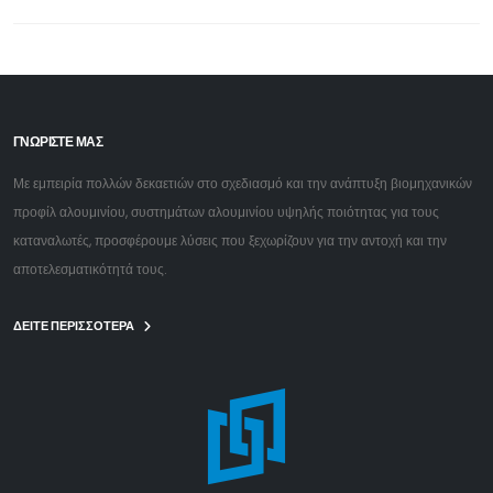
ΓΝΩΡΙΣΤΕ ΜΑΣ
Με εμπειρία πολλών δεκαετιών στο σχεδιασμό και την ανάπτυξη βιομηχανικών
προφίλ αλουμινίου, συστημάτων αλουμινίου υψηλής ποιότητας για τους
καταναλωτές, προσφέρουμε λύσεις που ξεχωρίζουν για την αντοχή και την
αποτελεσματικότητά τους.
ΔΕΙΤΕ ΠΕΡΙΣΣΟΤΕΡΑ