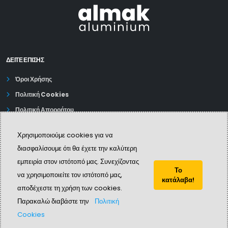
ΔΕΊΤΕ ΕΠΙΣΗΣ
Όροι Χρήσης
Πολιτική Cookies
Πολιτική Απορρήτου
Χρησιμοποιούμε cookies για να
διασφαλίσουμε ότι θα έχετε την καλύτερη
εμπειρία στον ιστότοπό μας. Συνεχίζοντας
Το
να χρησιμοποιείτε τον ιστότοπό μας,
κατάλαβα!
αποδέχεστε τη χρήση των cookies.
© Copyright 2024. All Rights Reserved.
Παρακαλώ διαβάστε την
Πολιτική
Cookies
Website create by
QVision sa