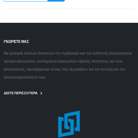
ΓΝΩΡΙΣΤΕ ΜΑΣ
Με εμπειρία πολλών δεκαετιών στο σχεδιασμό και την ανάπτυξη βιομηχανικών
προφίλ αλουμινίου, συστημάτων αλουμινίου υψηλής ποιότητας για τους
καταναλωτές, προσφέρουμε λύσεις που ξεχωρίζουν για την αντοχή και την
αποτελεσματικότητά τους.
ΔΕΙΤΕ ΠΕΡΙΣΣΟΤΕΡΑ