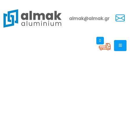
almak@almak.gr
0