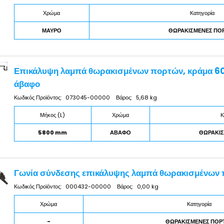
Χρώμα
Κατηγορία
ΜΑΥΡΟ
ΘΩΡΑΚΙΣΜΕΝΕΣ ΠΟ
Επικάλυψη λαμπά θωρακισμένων πορτών, κράμα 60
άβαφο
Κωδικός Προϊόντος:
073045-00000
Βάρος:
5,68 kg
Μήκος (L)
Χρώμα
Κ
5800 mm
ΑΒΑΦΟ
ΘΩΡΑΚΙΣ
Γωνία σύνδεσης επικάλυψης λαμπά θωρακισμένων
Κωδικός Προϊόντος:
000432-00000
Βάρος:
0,00 kg
Χρώμα
Κατηγορία
-
ΘΩΡΑΚΙΣΜΕΝΕΣ ΠΟΡ