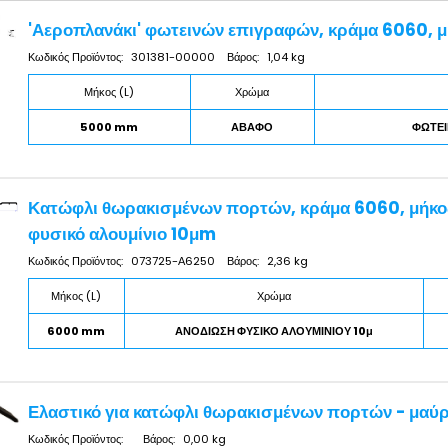
'Αεροπλανάκι' φωτεινών επιγραφών, κράμα 6060, 
Κωδικός Προϊόντος:
301381-00000
Βάρος:
1,04 kg
Μήκος (L)
Χρώμα
5000 mm
ΑΒΑΦΟ
ΦΩΤΕΙ
Κατώφλι θωρακισμένων πορτών, κράμα 6060, μήκο
φυσικό αλουμίνιο 10μm
Κωδικός Προϊόντος:
073725-Α6250
Βάρος:
2,36 kg
Μήκος (L)
Χρώμα
6000 mm
ΑΝΟΔΙΩΣΗ ΦΥΣΙΚΟ ΑΛΟΥΜΙΝΙΟΥ 10μ
Ελαστικό για κατώφλι θωρακισμένων πορτών - μαύ
Κωδικός Προϊόντος:
Βάρος:
0,00 kg